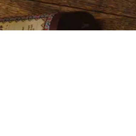
Relax
Pe-ra-
Baby Be
me
Cool
Ver
Ver
receta
receta